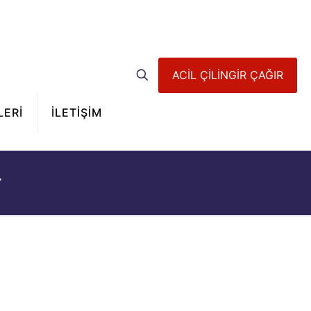
ACİL ÇİLİNGİR ÇAĞIR
LERİ
İLETİŞİM
r