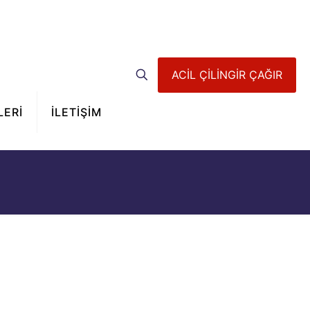
ACİL ÇİLİNGİR ÇAĞIR
LERİ
İLETİŞİM