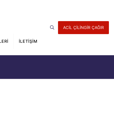
ACİL ÇİLİNGİR ÇAĞIR
LERİ
İLETİŞİM