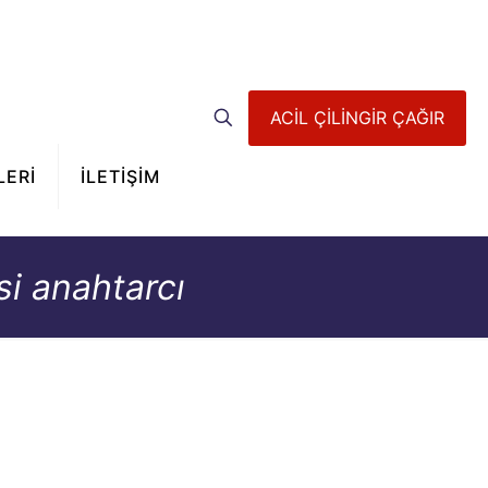
ACİL ÇİLİNGİR ÇAĞIR
LERİ
İLETİŞİM
i anahtarcı