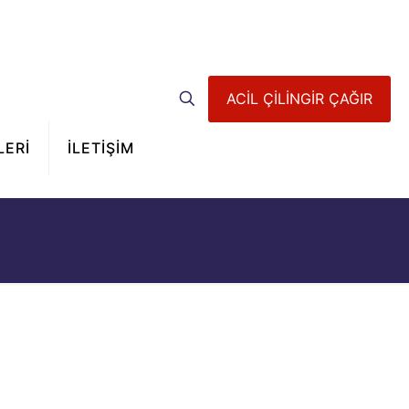
ACİL ÇİLİNGİR ÇAĞIR
LERİ
İLETİŞİM