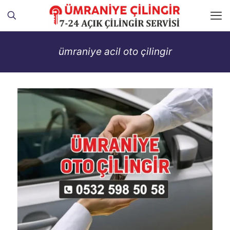
ümraniye acil oto çilingir