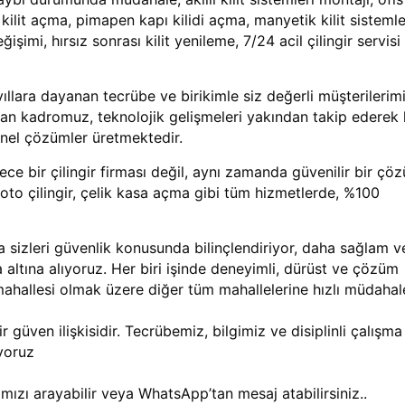
i kilit açma, pimapen kapı kilidi açma, manyetik kilit sistemle
imi, hırsız sonrası kilit yenileme, 7/24 acil çilingir servisi
ıllara dayanan tecrübe ve birikimle siz değerli müşterilerim
an kadromuz, teknolojik gelişmeleri yakından takip ederek
onel çözümler üretmektedir.
ece bir çilingir firması değil, aynı zamanda güvenilir bir çö
, oto çilingir, çelik kasa açma gibi tüm hizmetlerde, %100
sizleri güvenlik konusunda bilinçlendiriyor, daha sağlam v
altına alıyoruz. Her biri işinde deneyimli, dürüst ve çözüm
mahallesi olmak üzere diğer tüm mahallelerine hızlı müdahal
 güven ilişkisidir. Tecrübemiz, bilgimiz ve disiplinli çalışma
yoruz
mızı arayabilir veya WhatsApp’tan mesaj atabilirsiniz..