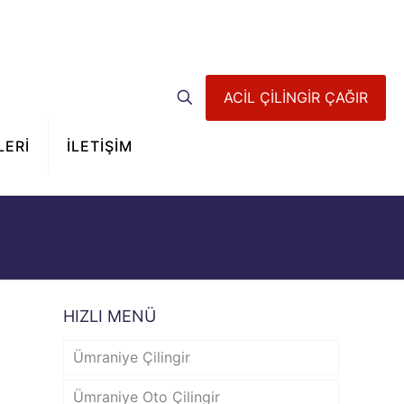
ACİL ÇİLİNGİR ÇAĞIR
LERİ
İLETİŞİM
HIZLI MENÜ
Ümraniye Çilingir
Ümraniye Oto Çilingir