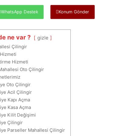
WhatsApp Destek
Konum Gönder
de ne var ?
gizle
llesi Çilingir
 Hizmeti
ştirme Hizmeti
Mahallesi Oto Çilingir
metlerimiz
ye Oto Çilingir
ye Acil Çilingir
iye Kapı Açma
iye Kasa Açma
ye Kilit Değişimi
ye Çilingir
ye Parseller Mahallesi Çilingir