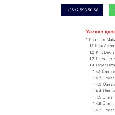
0532 598 50 58
Yazının için
1
Parseller Maha
1.1
Kapı Açma
1.2
Kilit Deği
1.3
Parseller 
1.4
Diğer Hiz
1.4.1
Ümrani
1.4.2
Ümrani
1.4.3
Ümran
1.4.4
Ümran
1.4.5
Ümrani
1.4.6
Ümrani
1.4.7
Ümrani