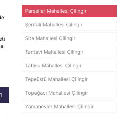
Parseller Mahallesi Çilingir
de
Şerifali Mahallesi Çilingir
Site Mahallesi Çilingir
eti
da
Tantavi Mahallesi Çilingir
Tatlısu Mahallesi Çilingir
Tepeüstü Mahallesi Çilingir
Topağacı Mahallesi Çilingir
Yamanevler Mahallesi Çilingir
8 Şubat 2025
8 Şubat 2025
Ümraniye Kasa Açma
Ümraniye Ki