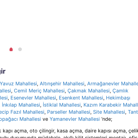
ir
Yavuz Mahallesi
,
Altınşehir Mahallesi
,
Armağanevler Mahalle
llesi
,
Cemil Meriç Mahallesi
,
Çakmak Mahallesi
,
Çamlık
lesi
,
Esenevler Mahallesi
,
Esenkent Mahallesi
,
Hekimbaşı
,
İnkılap Mahallesi
,
İstiklal Mahallesi
,
Kazım Karabekir Mahall
cip Fazıl Mahallesi
,
Parseller Mahallesi
,
Site Mahallesi
,
Tant
opağacı Mahallesi
ve
Yamanevler Mahallesi
‘nde;
k kapı açma, oto çilingir, kasa açma, daire kapısı açma, çeli
ybı durumunda müdahale, akıllı kilit sistemleri montajı, ofis