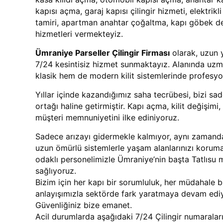
kapısı açma, garaj kapısı çilingir hizmeti, elektrikl
tamiri, apartman anahtar çoğaltma, kapı göbek değiş
hizmetleri vermekteyiz.
Ümraniye Parseller Çilingir Firması
olarak, uzun y
7/24 kesintisiz hizmet sunmaktayız. Alanında uzm
klasik hem de modern kilit sistemlerinde profesy
Yıllar içinde kazandığımız saha tecrübesi, bizi sad
ortağı haline getirmiştir. Kapı açma, kilit değişimi
müşteri memnuniyetini ilke ediniyoruz.
Sadece arızayı gidermekle kalmıyor, aynı zamanda 
uzun ömürlü sistemlerle yaşam alanlarınızı koruma 
odaklı personelimizle Ümraniye’nin başta Tatlısu 
sağlıyoruz.
Bizim için her kapı bir sorumluluk, her müdahale bir
anlayışımızla sektörde fark yaratmaya devam edi
Güvenliğiniz bize emanet.
Acil durumlarda aşağıdaki 7/24 Çilingir numaraları