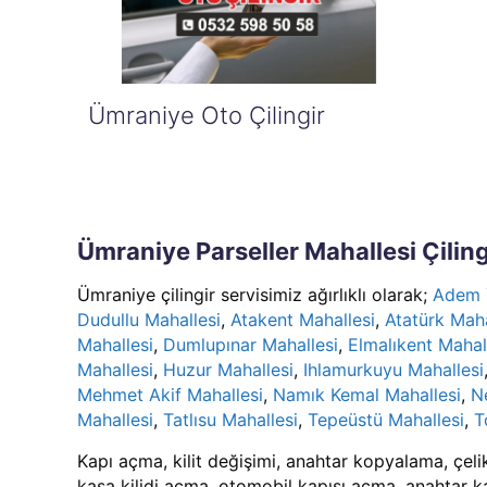
Ümraniye Oto Çilingir
Ümraniye Parseller Mahallesi Çiling
Ümraniye çilingir servisimiz ağırlıklı olarak;
Adem 
Dudullu Mahallesi
,
Atakent Mahallesi
,
Atatürk Maha
Mahallesi
,
Dumlupınar Mahallesi
,
Elmalıkent Mahal
Mahallesi
,
Huzur Mahallesi
,
Ihlamurkuyu Mahallesi
Mehmet Akif Mahallesi
,
Namık Kemal Mahallesi
,
Ne
Mahallesi
,
Tatlısu Mahallesi
,
Tepeüstü Mahallesi
,
T
Kapı açma, kilit değişimi, anahtar kopyalama, çeli
kasa kilidi açma, otomobil kapısı açma, anahtar ka