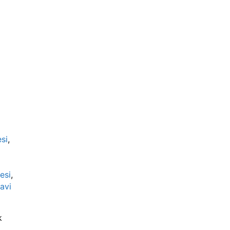
si
,
esi
,
avi
k